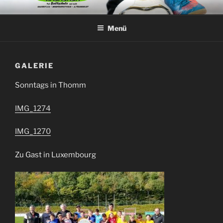
Zum
TECKNO-FUN
Sportspielspezifisch- Kognitiv – Basis für Spitzenleistung ist die
Inhalt
ausgeprägte Spiel und Teamfähigkeit
Menü
springen
GALERIE
Sonntags in Thomm
IMG_1274
IMG_1270
Zu Gast in Luxembourg